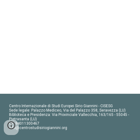
Centro Internazionale di Studi Europei Sirio Giannini - CISESG
Sede legale: Palazzo Mediceo, Via del Palazzo 358, Seravezza (LU)
Biblioteca e Presidenza: Via Provinciale Vallecchia, 163/165 - 55045 -
Pietrasanta (LU)
CF: 94011300467
info@centrostudisiriogiannini.org