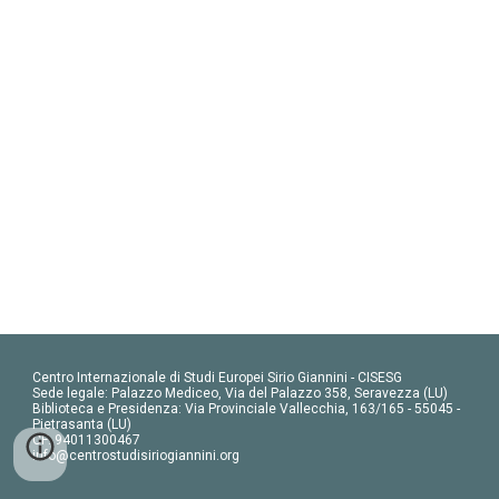
Centro Internazionale di Studi Europei Sirio Giannini - CISESG
Sede legale: Palazzo Mediceo, Via del Palazzo 358, Seravezza (LU)
Biblioteca e Presidenza: Via Provinciale Vallecchia, 163/165 - 55045 -
Pietrasanta (LU)
CF: 94011300467
info@centrostudisiriogiannini.org